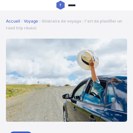
Accueil
›
Voyage
›
Itinéraire de voyage : l'art de planifier un
road trip réussi