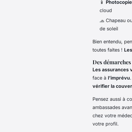
📱
Photocopie
cloud
🧢 Chapeau ou 
de soleil
Bien entendu, pen
toutes faites !
Les
Des démarches 
Les assurances 
face à
l’imprévu
vérifier la couve
Pensez aussi à c
ambassades avant 
chez votre médeci
votre profil.