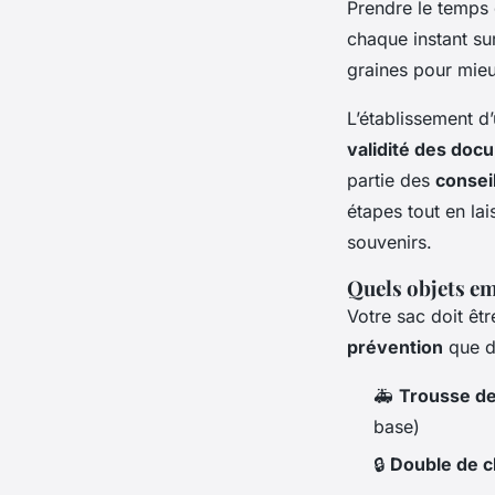
Prendre le temps 
chaque instant su
graines pour mie
L’établissement d’
validité des doc
partie des
consei
étapes tout en lai
souvenirs.
Quels objets em
Votre sac doit être
prévention
que de
🚑
Trousse de
base)
🔒
Double de c