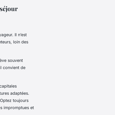
 séjour
ageur. Il n’est
teurs, loin des
ève souvent
 il convient de
capitales
ctures adaptées.
 Optez toujours
tés impromptues et