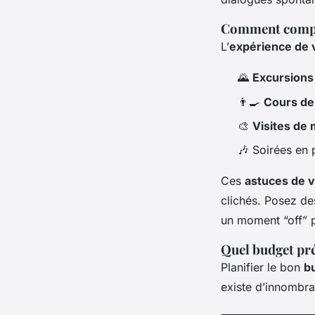
Comment compos
L’
expérience de
🌄
Excursions
👨‍🍳
Cours de 
🎨
Visites de
🎶 Soirées en 
Ces
astuces de 
clichés. Posez de
un moment “off” p
Quel budget pré
Planifier le bon
b
existe d’innombra