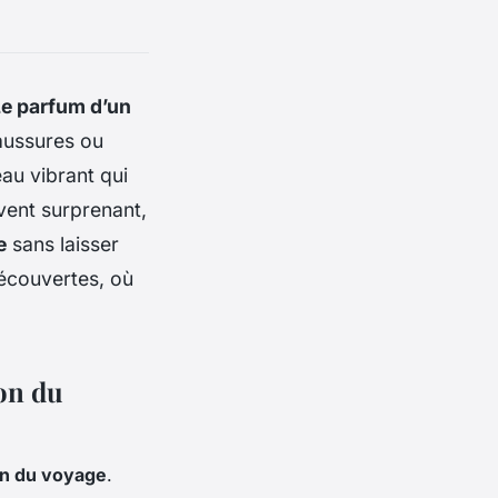
Le parfum d’un
aussures ou
au vibrant qui
vent surprenant,
e
sans laisser
découvertes, où
ion du
on du voyage
.