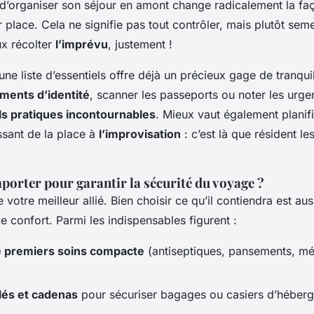
d’organiser son séjour en amont change radicalement la faç
r place. Cela ne signifie pas tout contrôler, mais plutôt sem
ux récolter
l’imprévu
, justement !
une liste d’essentiels offre déjà un précieux gage de tranquil
uments d’identité
, scanner les passeports ou noter les urge
ls pratiques incontournables
. Mieux vaut également planifi
ssant de la place à
l’improvisation
: c’est là que résident l
porter pour garantir la sécurité du voyage ?
 votre meilleur allié. Bien choisir ce qu’il contiendra est aus
 confort. Parmi les indispensables figurent :
 premiers soins compacte
(antiseptiques, pansements, m
lés et cadenas
pour sécuriser bagages ou casiers d’héber