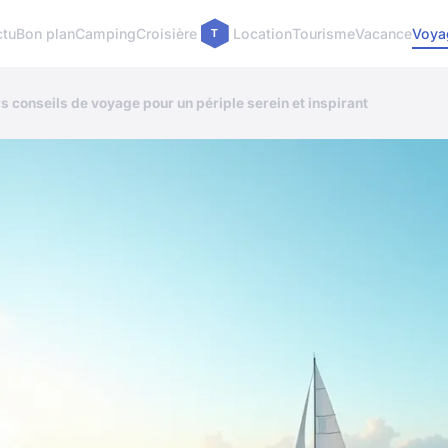
ctu
Bon plan
Camping
Croisière
Location
Tourisme
Vacance
Voya
urs conseils de voyage pour un périple serein et inspirant