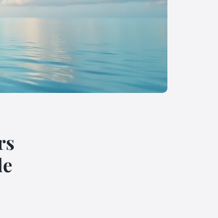
rs
le