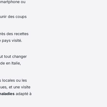
 smartphone ou
munir des coups
rès des recettes
 pays visité.
ut tout changer
e en Italie,
s locales ou les
es, et une visite
maladies
adapté à