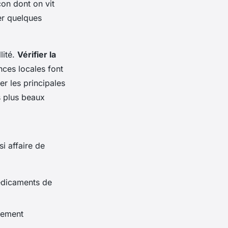
on dont on vit
er quelques
lité.
Vérifier la
nces locales font
er les principales
es plus beaux
si affaire de
édicaments de
gement