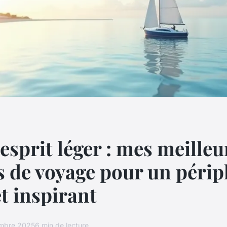
'esprit léger : mes meilleu
s de voyage pour un périp
et inspirant
mbre 2025
6 min de lecture