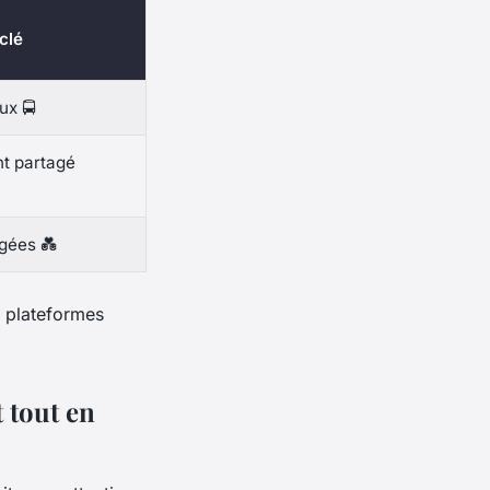
clé
ux 🚍
nt partagé
gées 💑
s plateformes
t tout en