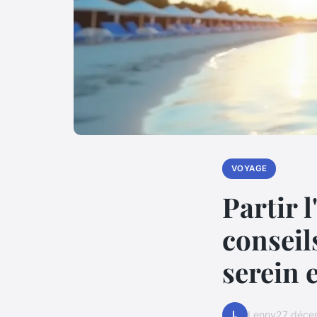
VOYAGE
Partir l
conseil
serein 
L
Lenny
27 déce