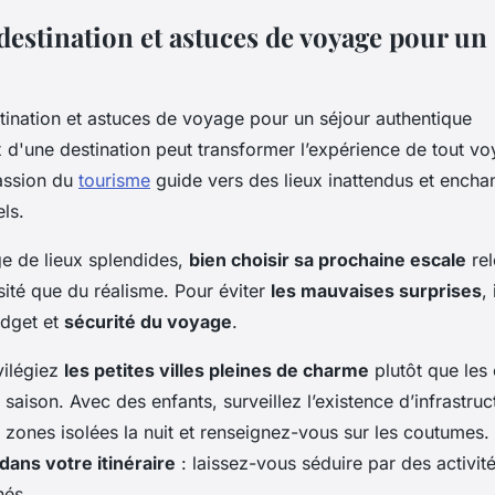
destination et astuces de voyage pour un
 d'une destination peut transformer l’expérience de tout voy
passion du
tourisme
guide vers des lieux inattendus et enchan
els.
ge de lieux splendides,
bien choisir sa prochaine escale
rel
sité que du réalisme. Pour éviter
les mauvaises surprises
,
udget et
sécurité du voyage
.
vilégiez
les petites villes pleines de charme
plutôt que les 
saison. Avec des enfants, surveillez l’existence d’infrastru
s zones isolées la nuit et renseignez-vous sur les coutumes.
é dans votre itinéraire
: laissez-vous séduire par des activi
nés.