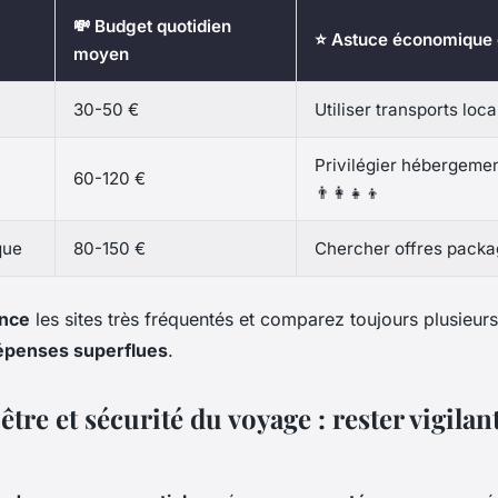
💸 Budget quotidien
⭐ Astuce économique 
moyen
30-50 €
Utiliser transports loca
Privilégier hébergeme
60-120 €
👨‍👩‍👧‍👦
que
80-150 €
Chercher offres packa
ance
les sites très fréquentés et comparez toujours plusieur
épenses superflues
.
être et sécurité du voyage : rester vigilan