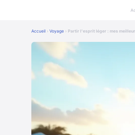
A
Accueil
›
Voyage
›
Partir l'esprit léger : mes meille