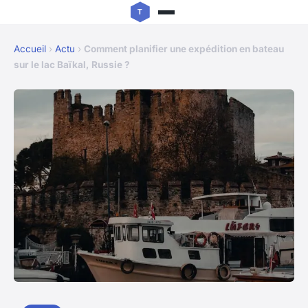
Accueil
›
Actu
›
Comment planifier une expédition en bateau
sur le lac Baïkal, Russie ?