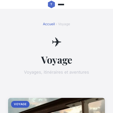
Accueil
› Voyage
✈️
Voyage
Voyages, itinéraires et aventures
VOYAGE