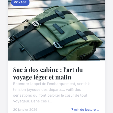
VOYAGE
Sac à dos cabine : l'art du
voyage léger et malin
Entendre l'appel de l'embarquement, sentir la
tension joyeuse des départs… voilà des
sensations qui font palpiter le cœur de tout
voyageur. Dans ces i...
20 janvier 2026
7 min de lecture →