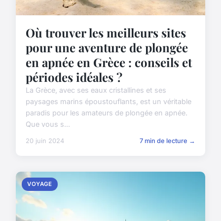
Où trouver les meilleurs sites
pour une aventure de plongée
en apnée en Grèce : conseils et
périodes idéales ?
La Grèce, avec ses eaux cristallines et ses
paysages marins époustouflants, est un véritable
paradis pour les amateurs de plongée en apnée.
Que vous s...
20 juin 2024
7 min de lecture →
VOYAGE