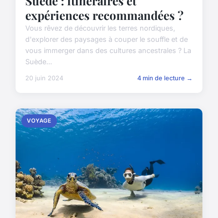
Suède : itinéraires et
expériences recommandées ?
Vous rêvez de découvrir les terres nordiques,
d'explorer des paysages à couper le souffle et de
vous immerger dans des cultures ancestrales ? La
Suède...
20 juin 2024
4 min de lecture →
VOYAGE