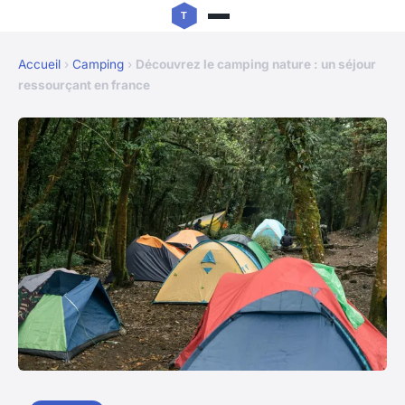
Accueil
›
Camping
›
Découvrez le camping nature : un séjour
ressourçant en france