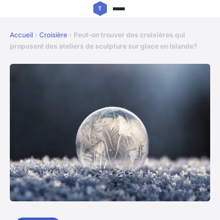
Accueil
›
Croisière
›
Peut-on trouver des croisières qui
proposent des ateliers de sculpture sur glace en Islande?