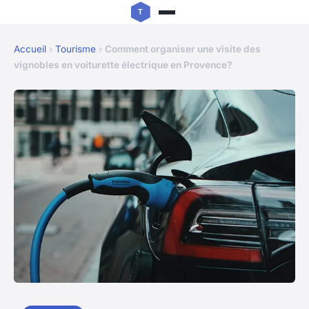
Accueil
›
Tourisme
›
Comment organiser une visite des
vignobles en voiturette électrique en Provence?