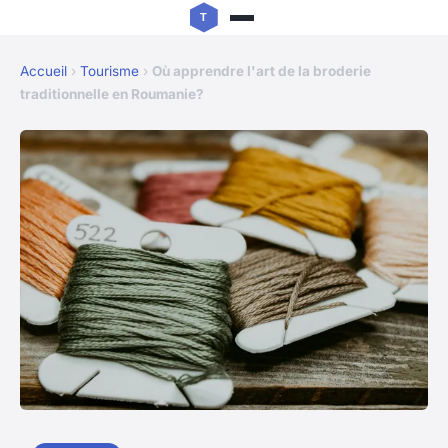
Accueil
›
Tourisme
›
Où apprendre l'art de la broderie
traditionnelle en Roumanie?